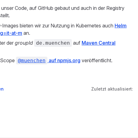
unser Code, auf GitHub gebaut und auch in der Registry
ellt.
r-Images bieten wir zur Nutzung in Kubernetes auch
Helm
rg=it-at-m
an.
ter der
groupId
auf
Maven Central
de.muenchen
e-Scope
auf npmjs.org
veröffentlicht.
@muenchen
en
Zuletzt aktualisiert: