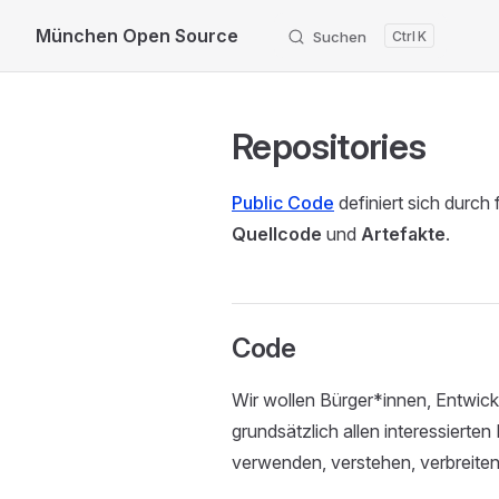
München Open Source
Suchen
K
Skip to content
Repositories
Public Code
definiert sich durch 
Quellcode
und
Artefakte
.
Code
Wir wollen Bürger*innen, Entwick
grundsätzlich allen interessiert
verwenden, verstehen, verbreite