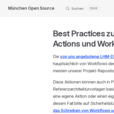
München Open Source
Suchen
K
Skip to content
Best Practices z
Actions und Wor
Die
von uns angebotene LHM-Do
hauptsächlich von Workflows de
meisten unserer Projekt-Reposit
Diese Aktionen können auch in P
Referenzarchitekturvorlagen basie
eine eigene Aktion oder einen e
diesem Fall bitte auf Sicherheitsl
das Schreiben von Workflows u