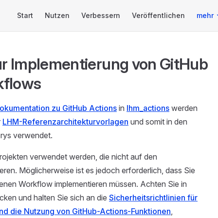
Main Navigation
Start
Nutzen
Verbessern
Veröffentlichen
mehr
ur Implementierung von GitHub
kflows
kumentation zu GitHub Actions
in
lhm_actions
werden
r
LHM-Referenzarchitekturvorlagen
und somit in den
orys verwendet.
rojekten verwendet werden, die nicht auf den
ren. Möglicherweise ist es jedoch erforderlich, dass Sie
igenen Workflow implementieren müssen. Achten Sie in
ücken und halten Sie sich an die
Sicherheitsrichtlinien für
nd die Nutzung von GitHub-Actions-Funktionen
,